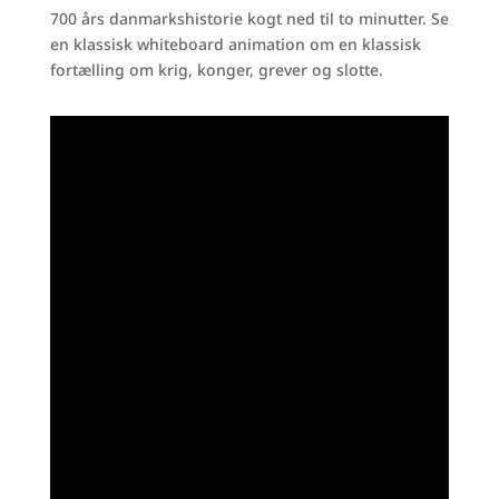
700 års danmarkshistorie kogt ned til to minutter. Se
en klassisk whiteboard animation om en klassisk
fortælling om krig, konger, grever og slotte.