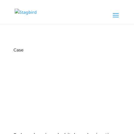
Case
Kampagnefilm til
ADmire