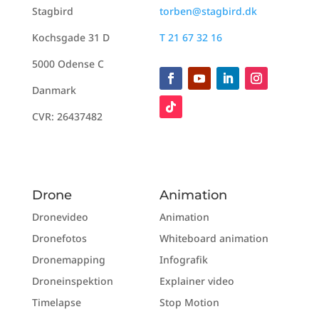
Stagbird
torben@stagbird.dk
Kochsgade 31 D
T 21 67 32 16
5000 Odense C
Danmark
CVR: 26437482
Drone
Animation
Dronevideo
Animation
Dronefotos
Whiteboard animation
Dronemapping
Infografik
Droneinspektion
Explainer video
Timelapse
Stop Motion